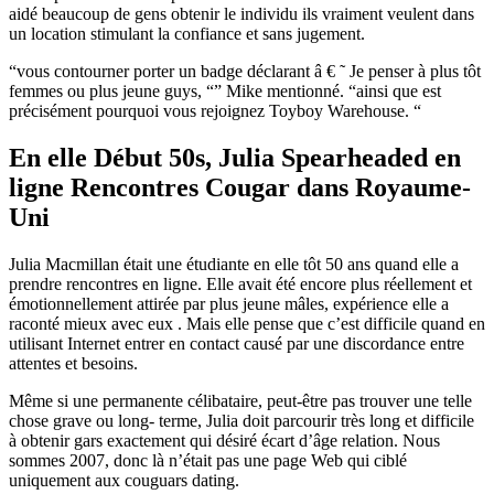
aidé beaucoup de gens obtenir le individu ils vraiment veulent dans
un location stimulant la confiance et sans jugement.
“vous contourner porter un badge déclarant â € ˜ Je penser à plus tôt
femmes ou plus jeune guys, “” Mike mentionné. “ainsi que est
précisément pourquoi vous rejoignez Toyboy Warehouse. “
En elle Début 50s, Julia Spearheaded en
ligne Rencontres Cougar dans Royaume-
Uni
Julia Macmillan était une étudiante en elle tôt 50 ans quand elle a
prendre rencontres en ligne. Elle avait été encore plus réellement et
émotionnellement attirée par plus jeune mâles, expérience elle a
raconté mieux avec eux . Mais elle pense que c’est difficile quand en
utilisant Internet entrer en contact causé par une discordance entre
attentes et besoins.
Même si une permanente célibataire, peut-être pas trouver une telle
chose grave ou long- terme, Julia doit parcourir très long et difficile
à obtenir gars exactement qui désiré écart d’âge relation. Nous
sommes 2007, donc là n’était pas une page Web qui ciblé
uniquement aux couguars dating.