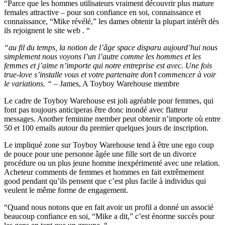
“Parce que les hommes utilisateurs vraiment découvrir plus mature
females attractive – pour son confiance en soi, connaissance et
connaissance, “Mike révélé,” les dames obtenir la plupart intérêt dès
ils rejoignent le site web . “
“au fil du temps, la notion de l’âge space disparu aujourd’hui nous
simplement nous voyons l’un l’autre comme les hommes et les
femmes et j’aime n’importe qui notre entreprise est avec. Une fois
true-love s’installe vous et votre partenaire don’t commencer à voir
le variations. “
– James, A Toyboy Warehouse membre
Le cadre de Toyboy Warehouse est joli agréable pour femmes, qui
font pas toujours anticiperas être donc inondé avec flatteur
messages. Another feminine member peut obtenir n’importe où entre
50 et 100 emails autour du premier quelques jours de inscription.
Le impliqué zone sur Toyboy Warehouse tend à être une ego coup
de pouce pour une personne âgée une fille sort de un divorce
procédure ou un plus jeune homme inexpérimenté avec une relation.
Acheteur comments de femmes et hommes en fait extrêmement
good pendant qu’ils pensent que c’est plus facile à individus qui
veulent le même forme de engagement.
“Quand nous notons que en fait avoir un profil a donné un associé
beaucoup confiance en soi, “Mike a dit,” c’est énorme succès pour