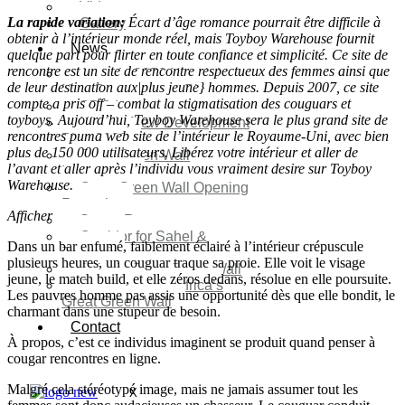
Video
La rapide variation:
Écart d’âge romance pourrait être difficile à
Gallery
obtenir à l’intérieur monde réel, mais Toyboy Warehouse fournit
News
quelque part pour flirter en toute confiance et simplicité. Ce site de
rencontre est un site de rencontre respectueux des femmes ainsi que
Agenda 2050 Nigeria’s
de leur destination aux|plus jeune} hommes. Depuis 2007, ce site
New Development Plan
compte a pris off – combat la stigmatisation des couguars et
SDG Implementations
toyboys. Aujourd’hui, Toyboy Warehouse sera le plus grand site de
Nigeria New Development
rencontres puma web site de l’intérieur le Royaume-Uni, avec bien
Plan 2030
plus de 150 000 utilisateurs. Libérez votre intérieur et aller de
Great Green Wall
l’avant et aller après l’individu vous vraiment desire sur Toyboy
Investment
Warehouse.
Great Green Wall Opening
Remarks
Afficher
Status Report
Corridor for Sahel &
Dans un bar enfumé, faiblement éclairé à l’intérieur crépuscule
Beyond
plusieurs heures, un couguar traque sa proie. Elle voit le visage
Africa’s Great Green Wall
jeune, le match build, et elle zéros dedans, résolue en elle poursuite.
Good news for Africa’s
Les pauvres homme pas assis une opportunité dès que elle bondit, le
Great Green Wall
charmant dans une stupeur de besoin.
Contact
À propos, c’est ce individus imaginent se produit quand penser à
cougar rencontres en ligne.
Malgré cela stéréotypé image, mais ne jamais assumer tout les
X