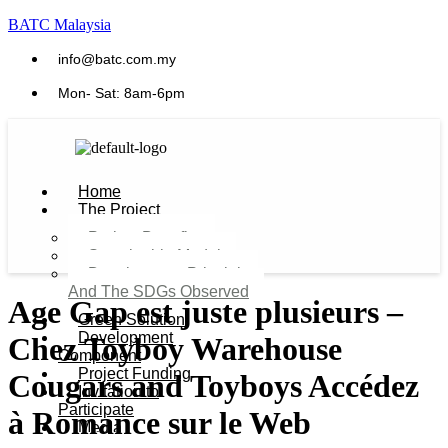
BATC Malaysia
info@batc.com.my
Mon- Sat: 8am-6pm
Home
The Project
Project Benefits
Sustainable Model​
Development Principles
And The SDGs Observed
Age Gap est juste plusieurs –
Green Solution
Development
Chez Toyboy Warehouse
Component
Project Funding
Cougars and Toyboys Accédez
Invitation to
Participate
à Romance sur le Web
Media