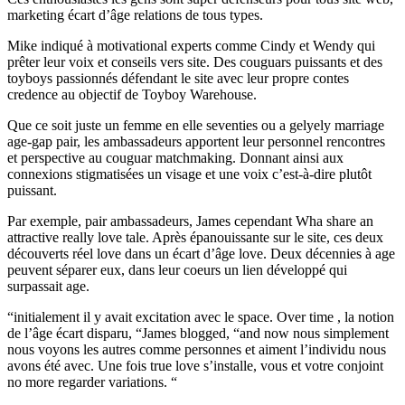
marketing écart d’âge relations de tous types.
Mike indiqué à motivational experts comme Cindy et Wendy qui
prêter leur voix et conseils vers site. Des couguars puissants et des
toyboys passionnés défendant le site avec leur propre contes
credence au objectif de Toyboy Warehouse.
Que ce soit juste un femme en elle seventies ou a gelyely marriage
age-gap pair, les ambassadeurs apportent leur personnel rencontres
et perspective au couguar matchmaking. Donnant ainsi aux
connexions stigmatisées un visage et une voix c’est-à-dire plutôt
puissant.
Par exemple, pair ambassadeurs, James cependant Wha share an
attractive really love tale. Après épanouissante sur le site, ces deux
découverts réel love dans un écart d’âge love. Deux décennies à age
peuvent séparer eux, dans leur coeurs un lien développé qui
surpassait age.
“initialement il y avait excitation avec le space. Over time , la notion
de l’âge écart disparu, “James blogged, “and now nous simplement
nous voyons les autres comme personnes et aiment l’individu nous
avons été avec. Une fois true love s’installe, vous et votre conjoint
no more regarder variations. “