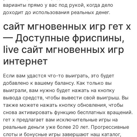
варианты прямо у вас под рукой, когда дело
доходит до использования реальных денег.
сайт мгновенных игр гет х
— Доступные фриспины,
live сайт мгновенных игр
интернет
Если вам удастся что-то выиграть, это будет
добавлено к вашему балансу. Как только вы
выиграли, вам нужно будет нажать на кнопку
вывода средств, чтобы вывести свой выигрыш. Вы
также можете нажать кнопку обновления, чтобы
снова активировать функцию бесплатных вращений.
гет х предлагает вам исключительные игры на
реальные деньги уже более 20 лет. Прогрессивные
слоты и бонусные игры завершают наш каталог,