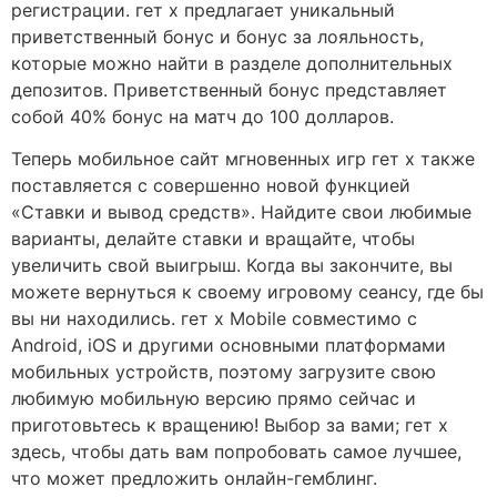
регистрации. гет х предлагает уникальный
приветственный бонус и бонус за лояльность,
которые можно найти в разделе дополнительных
депозитов. Приветственный бонус представляет
собой 40% бонус на матч до 100 долларов.
Теперь мобильное сайт мгновенных игр гет х также
поставляется с совершенно новой функцией
«Ставки и вывод средств». Найдите свои любимые
варианты, делайте ставки и вращайте, чтобы
увеличить свой выигрыш. Когда вы закончите, вы
можете вернуться к своему игровому сеансу, где бы
вы ни находились. гет х Mobile совместимо с
Android, iOS и другими основными платформами
мобильных устройств, поэтому загрузите свою
любимую мобильную версию прямо сейчас и
приготовьтесь к вращению! Выбор за вами; гет х
здесь, чтобы дать вам попробовать самое лучшее,
что может предложить онлайн-гемблинг.