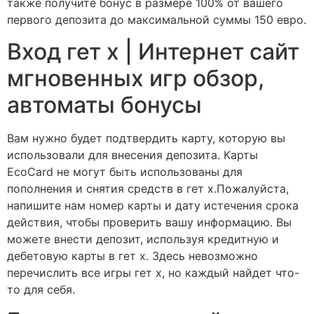
также получите бонус в размере 100% от вашего
первого депозита до максимальной суммы 150 евро.
Вход гет х | Интернет сайт
мгновенных игр обзор,
автоматы бонусы
Вам нужно будет подтвердить карту, которую вы
использовали для внесения депозита. Карты
EcoCard не могут быть использованы для
пополнения и снятия средств в гет х.Пожалуйста,
напишите нам номер карты и дату истечения срока
действия, чтобы проверить вашу информацию. Вы
можете внести депозит, используя кредитную и
дебетовую карты в гет х. Здесь невозможно
перечислить все игры гет х, но каждый найдет что-
то для себя.