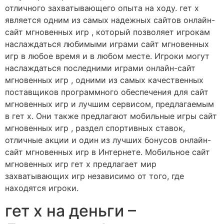
отличного захватывающего опыта на ходу. гет х
является одним из самых надежных сайтов онлайн-
сайт мгновенных игр , который позволяет игрокам
наслаждаться любимыми играми сайт мгновенных
игр в любое время и в любом месте. Игроки могут
наслаждаться последними играми онлайн-сайт
мгновенных игр , одними из самых качественных
поставщиков программного обеспечения для сайт
мгновенных игр и лучшим сервисом, предлагаемым
в гет х. Они также предлагают мобильные игры сайт
мгновенных игр , раздел спортивных ставок,
отличные акции и один из лучших бонусов онлайн-
сайт мгновенных игр в Интернете. Мобильное сайт
мгновенных игр гет х предлагает мир
захватывающих игр независимо от того, где
находятся игроки.
гет х на деньги –