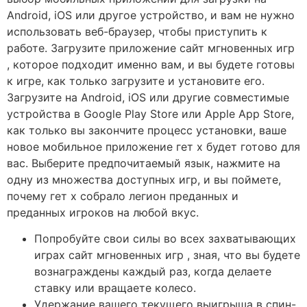
Android, iOS или другое устройство, и вам не нужно
использовать веб-браузер, чтобы приступить к
работе. Загрузите приложение сайт мгновенных игр
, которое подходит именно вам, и вы будете готовы
к игре, как только загрузите и установите его.
Загрузите на Android, iOS или другие совместимые
устройства в Google Play Store или Apple App Store,
как только вы закончите процесс установки, ваше
новое мобильное приложение гет х будет готово для
вас. Выберите предпочитаемый язык, нажмите на
одну из множества доступных игр, и вы поймете,
почему гет х собрало легион преданных и
преданных игроков на любой вкус.
Попробуйте свои силы во всех захватывающих
играх сайт мгновенных игр , зная, что вы будете
вознаграждены каждый раз, когда делаете
ставку или вращаете колесо.
Удержание вашего текущего выигрыша в спин-