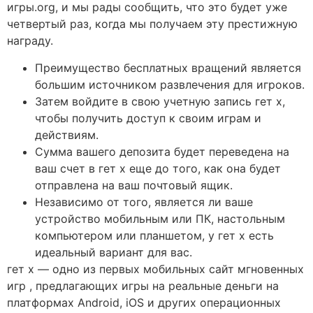
игры.org, и мы рады сообщить, что это будет уже
четвертый раз, когда мы получаем эту престижную
награду.
Преимущество бесплатных вращений является
большим источником развлечения для игроков.
Затем войдите в свою учетную запись гет х,
чтобы получить доступ к своим играм и
действиям.
Сумма вашего депозита будет переведена на
ваш счет в гет х еще до того, как она будет
отправлена ​​на ваш почтовый ящик.
Независимо от того, является ли ваше
устройство мобильным или ПК, настольным
компьютером или планшетом, у гет х есть
идеальный вариант для вас.
гет х — одно из первых мобильных сайт мгновенных
игр , предлагающих игры на реальные деньги на
платформах Android, iOS и других операционных