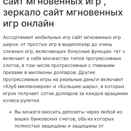
сайт мгновенных игр ,
зеркало сайт мгновенных
игр онлайн
Ассортимент мобильных игр сайт мгновенных игр
широк: от простых игр в видеопокер до очень
сложных игр, включающих бонусные функции. гет х
включает в себя множество типов прогрессивных
слотов, в том числе прогрессивные с главными
призами в миллионы долларов. Другие
прогрессивные игры на реальные деньги включают
«Клуб миллионеров» и «Большие шары», в которых
игрок получает сотни долларов за каждое вращение
колеса рулетки.
Вы можете вносить депозиты через любой из
ваших банковских счетов, оба из которых
полностью защищены и защищены от