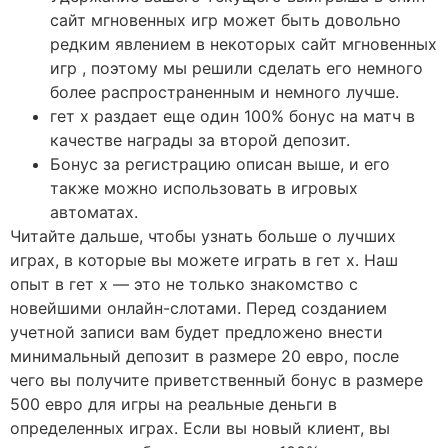
сайт мгновенных игр может быть довольно
редким явлением в некоторых сайт мгновенных
игр , поэтому мы решили сделать его немного
более распространенным и немного лучше.
гет х раздает еще один 100% бонус на матч в
качестве награды за второй депозит.
Бонус за регистрацию описан выше, и его
также можно использовать в игровых
автоматах.
Читайте дальше, чтобы узнать больше о лучших
играх, в которые вы можете играть в гет х. Наш
опыт в гет х — это не только знакомство с
новейшими онлайн-слотами. Перед созданием
учетной записи вам будет предложено внести
минимальный депозит в размере 20 евро, после
чего вы получите приветственный бонус в размере
500 евро для игры на реальные деньги в
определенных играх. Если вы новый клиент, вы