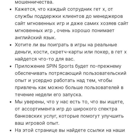
мошенничества.
Кажется, что каждый сотрудник гет х, от
службы поддержки клиентов до менеджеров
сайт мгновенных игр и даже самих хозяев сайт
мгновенных игр , очень хорошо понимает
английский язык.
Хотите ли вы поиграть в игры на реальные
деньги, кости, скретч-карты или покер, в гет х
найдется что-то для вас.
Приложение SPIN Sports будет по-прежнему
обеспечивать потрясающий пользовательский
опыт и усердно работать над тем, чтобы
привлечь как можно больше пользователей в
течение недели его запуска.
Мы уверены, что у нас есть то, что вы ищете,
от ассортимента игр до широкого спектра
банковских услуг, которые помогут улучшить
ваш игровой опыт.
На этой странице вы найдете ссылки на наши